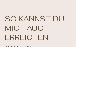
SO KANNST DU
MICH AUCH
ERREICHEN
TELEGRAM
@LauraAchtsamundfrei
WHATSAPP
+49 1573 2583536
EMAIL
info@lauraschmittcoaching.com
SOCIAL MEDIA
laura.achtsamundfrei