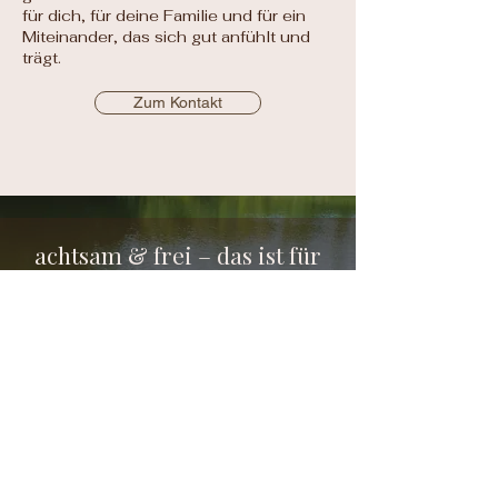
für dich, für deine Familie und für ein
Miteinander, das sich gut anfühlt und
trägt.
Zum Kontakt
achtsam & frei – das ist für
mich kein Ziel, sondern ein
Weg.
Ich liebe das Leben in der Natur,
ehrliche Gespräche und den Duft
von Regen auf warmem Boden.
Ich liebe dieses Gefühl, wenn sich
im Inneren plötzlich wieder etwas
richtig anfühlt – ruhig, klar, stimmig.